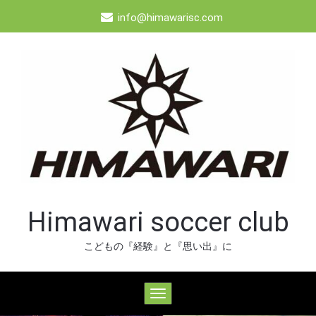
Skip
info@himawarisc.com
to
content
Himawari soccer club
こどもの『経験』と『思い出』に
ナ
ビ