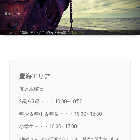
ゲ
ー
シ
豊海エリア
ョ
ン
を
ホーム
/
活動エリア・クラス案内
/
中央区
/
豊海エリア
切
り
替
え
豊海エリア
毎週水曜日
2歳＆3歳・・・10:00~10:50
年少＆年中＆年長・・・15:00~15:50
小学生・・・16:00~17:00
※年齢は大まかな目安となります。発達の段階や、向き