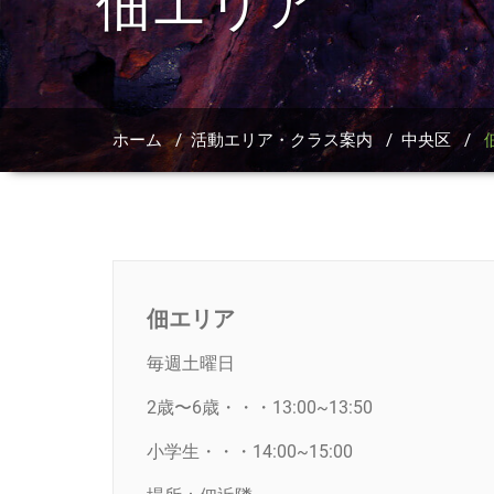
佃エリア
ホーム
/
活動エリア・クラス案内
/
中央区
/
佃エリア
毎週土曜日
2歳〜6歳・・・13:00~13:50
小学生・・・14:00~15:00