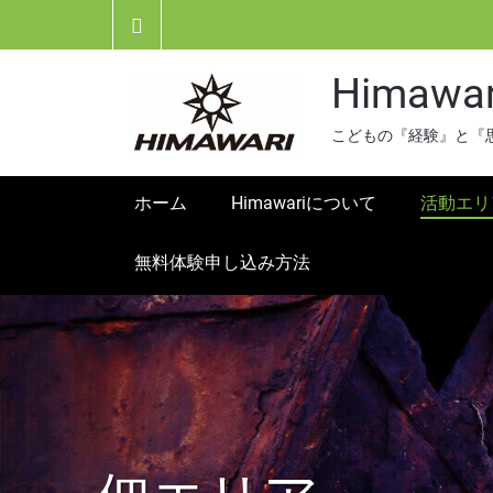
Skip
to
content
Himawari
こどもの『経験』と『
ホーム
Himawariについて
活動エリ
無料体験申し込み方法