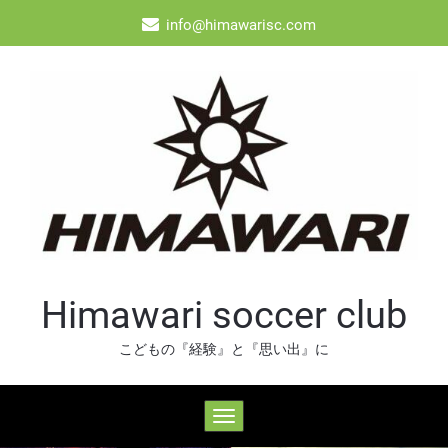
Skip
info@himawarisc.com
to
content
Himawari soccer club
こどもの『経験』と『思い出』に
ナ
ビ