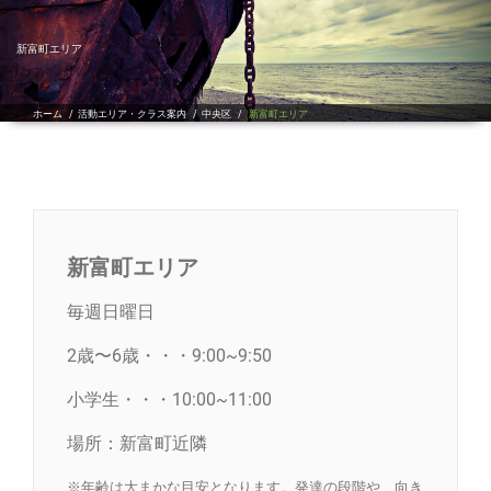
ゲ
ー
シ
新富町エリア
ョ
ン
を
ホーム
/
活動エリア・クラス案内
/
中央区
/
新富町エリア
切
り
替
え
新富町エリア
毎週日曜日
2歳〜6歳・・・9:00~9:50
小学生・・・10:00~11:00
場所：新富町近隣
※年齢は大まかな目安となります。発達の段階や、向き